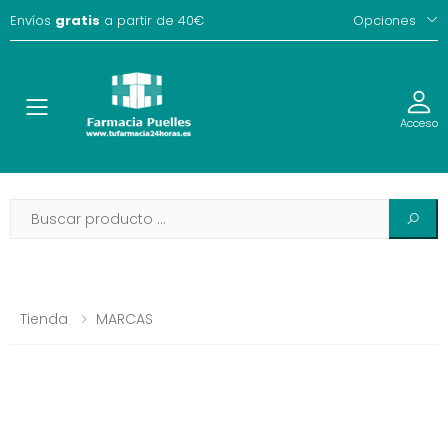
Envíos
gratis
a partir de 40€
Opciones
Toggle
Acceso
Tienda
MARCAS