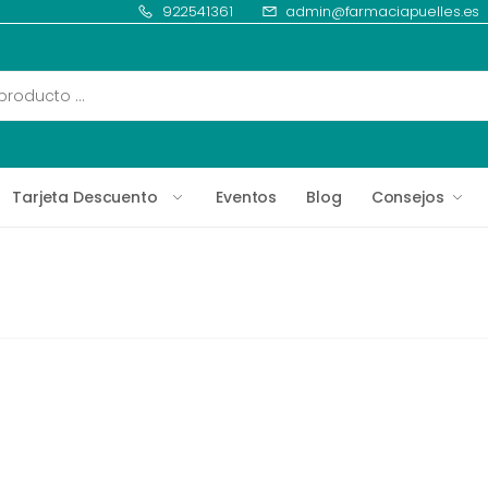
922541361
admin@farmaciapuelles.es
Tarjeta Descuento
Eventos
Blog
Consejos