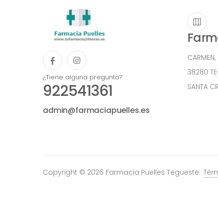
Farma
CARMEN,
38280 T
¿Tiene alguna pregunta?
922541361
SANTA CR
admin@farmaciapuelles.es
Copyright © 2026 Farmacia Puelles Tegueste.
Tér