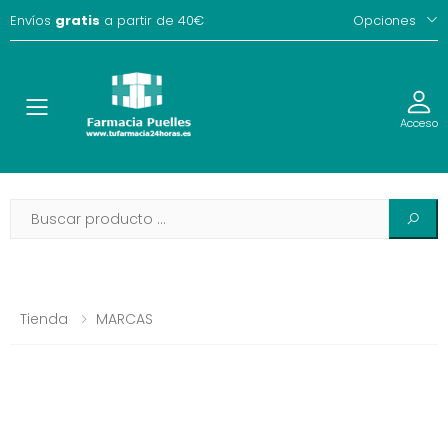
Envíos
gratis
a partir de 40€
Opciones
Toggle
Acceso
Tienda
MARCAS