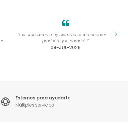
“me atendieron muy bien, me recomendaron un
“Grande
producto y lo compré !”
compr
09-JUL-2026
Estamos para ayudarte
Múltiples servicios