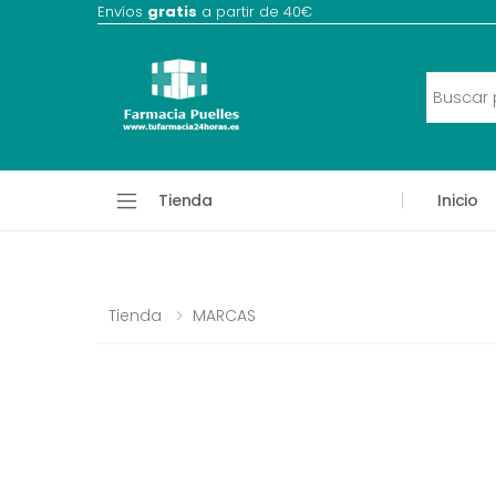
Envíos
gratis
a partir de 40€
Tienda
Inicio
Tienda
MARCAS