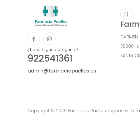
Farma
CARMEN,
38280 T
¿Tiene alguna pregunta?
922541361
SANTA CR
admin@farmaciapuelles.es
Copyright © 2026 Farmacia Puelles Tegueste.
Tér