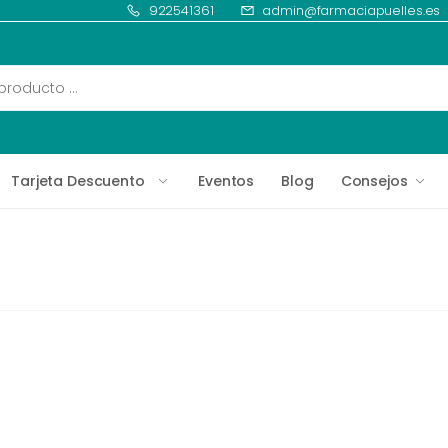
922541361
admin@farmaciapuelles.es
Tarjeta Descuento
Eventos
Blog
Consejos