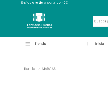
Envíos
gratis
a partir de 40€
Tienda
Inicio
Tienda
MARCAS