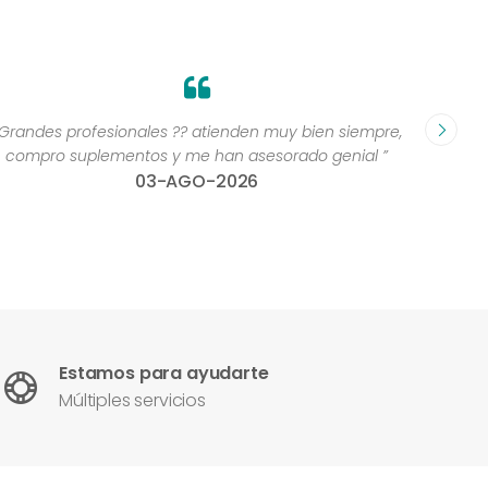
Grandes profesionales ?? atienden muy bien siempre,
“Excelen
compro suplementos y me han asesorado genial ”
una 
03-AGO-2026
con
Estamos para ayudarte
Múltiples servicios