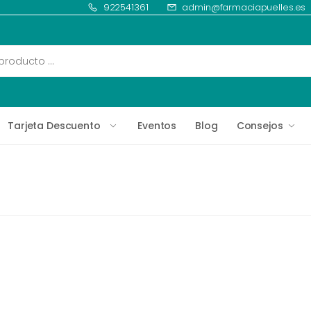
922541361
admin@farmaciapuelles.es
Tarjeta Descuento
Eventos
Blog
Consejos