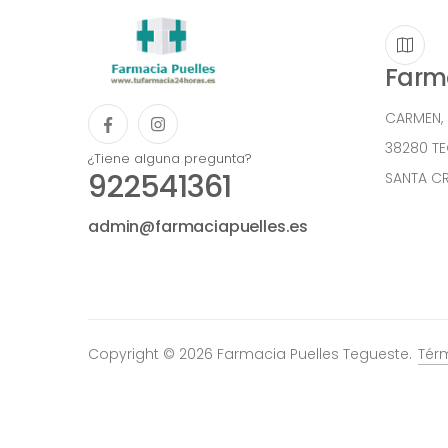
Farma
CARMEN,
38280 T
¿Tiene alguna pregunta?
922541361
SANTA CR
admin@farmaciapuelles.es
Copyright © 2026 Farmacia Puelles Tegueste.
Tér