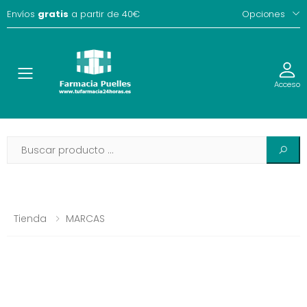
Envíos
gratis
a partir de 40€
Opciones
Toggle
Acceso
Tienda
MARCAS