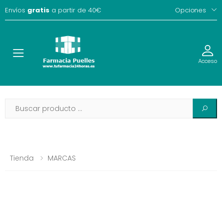
Envíos
gratis
a partir de 40€
Opciones
Toggle
Acceso
Tienda
MARCAS