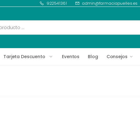
922541361
admin@farmaciapuelles.es
Tarjeta Descuento
Eventos
Blog
Consejos