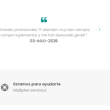
Grandes profesionales ?? atienden muy bien siempre,
“Excelen
compro suplementos y me han asesorado genial ”
una 
03-AGO-2026
con
Estamos para ayudarte
Múltiples servicios