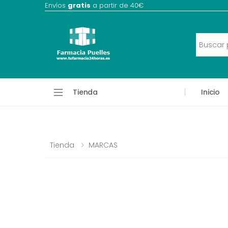
Envíos
gratis
a partir de 40€
Tienda
Inicio
Tienda
MARCAS