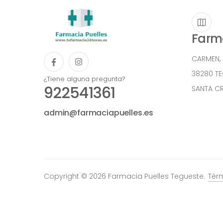
Farma
CARMEN,
38280 T
¿Tiene alguna pregunta?
922541361
SANTA CR
admin@farmaciapuelles.es
Copyright © 2026 Farmacia Puelles Tegueste.
Tér