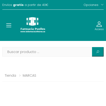
Envíos
gratis
a partir de 40€
Opciones
Toggle
Acceso
Tienda
MARCAS