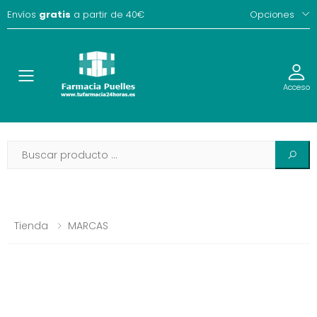
Envíos
gratis
a partir de 40€
Opciones
Toggle
Acceso
Tienda
MARCAS