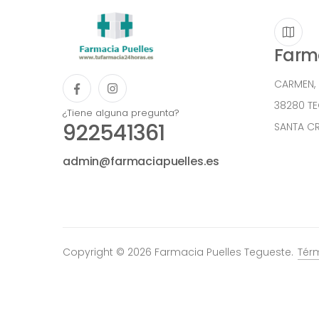
Farma
CARMEN,
38280 T
¿Tiene alguna pregunta?
922541361
SANTA CR
admin@farmaciapuelles.es
Copyright © 2026 Farmacia Puelles Tegueste.
Tér