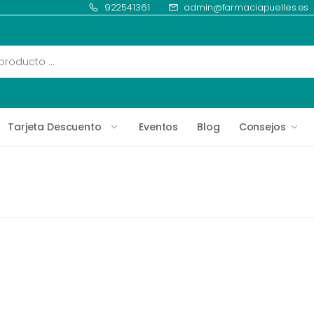
922541361
admin@farmaciapuelles.es
Tarjeta Descuento
Eventos
Blog
Consejos