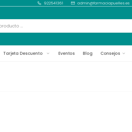
922541361
admin@farmaciapuelles.es
Tarjeta Descuento
Eventos
Blog
Consejos