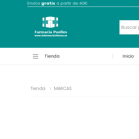
Envíos
gratis
a partir de 40€
Tienda
Inicio
Tienda
MARCAS