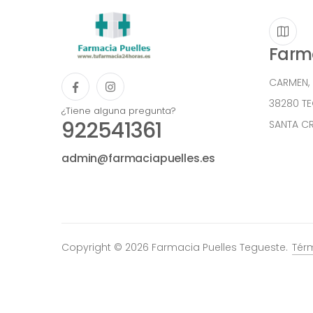
Farma
CARMEN,
38280 T
¿Tiene alguna pregunta?
922541361
SANTA CR
admin@farmaciapuelles.es
Copyright © 2026 Farmacia Puelles Tegueste.
Tér