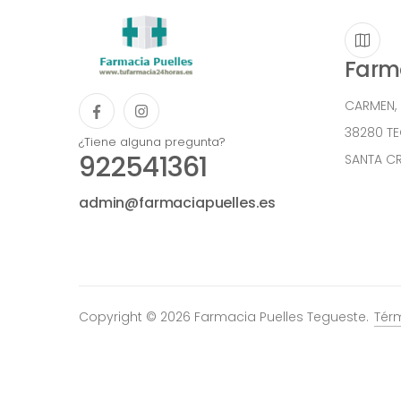
Farma
CARMEN,
38280 T
¿Tiene alguna pregunta?
922541361
SANTA CR
admin@farmaciapuelles.es
Copyright © 2026 Farmacia Puelles Tegueste.
Tér