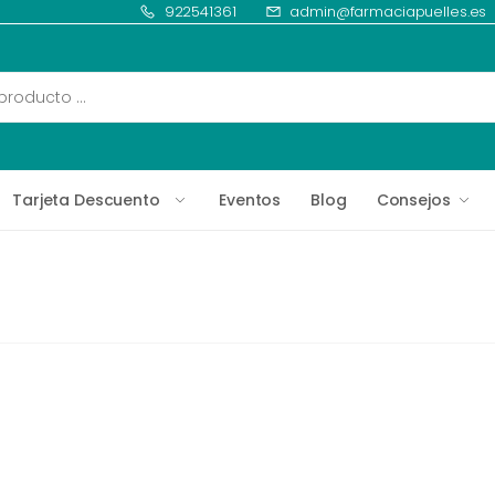
922541361
admin@farmaciapuelles.es
Tarjeta Descuento
Eventos
Blog
Consejos