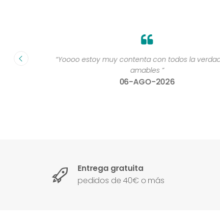
te lo
“Yoooo estoy muy contenta con todos la verdad mu
00x100
amables ”
06-AGO-2026
Entrega gratuita
pedidos de 40€ o más