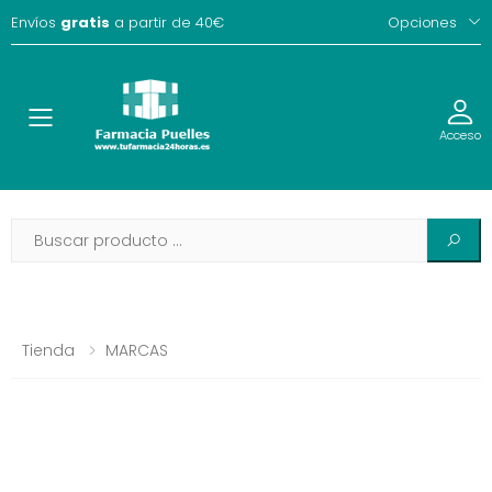
Envíos
gratis
a partir de 40€
Opciones
Toggle
Acceso
Tienda
MARCAS