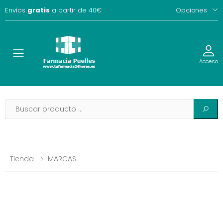
Envíos
gratis
a partir de 40€
Opciones
Toggle
Acceso
Tienda
MARCAS