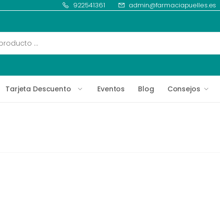
922541361
admin@farmaciapuelles.es
Tarjeta Descuento
Eventos
Blog
Consejos