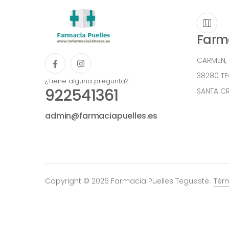
Farma
CARMEN,
38280 T
¿Tiene alguna pregunta?
922541361
SANTA CR
admin@farmaciapuelles.es
Copyright © 2026 Farmacia Puelles Tegueste.
Tér