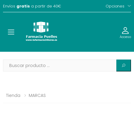
Envíos
gratis
a partir de 40€
Opciones
Toggle
Acceso
Tienda
MARCAS