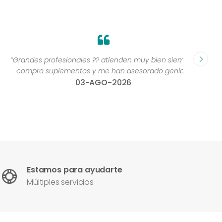
Grandes profesionales ?? atienden muy bien siempre,
“Excelen
compro suplementos y me han asesorado genial ”
una 
03-AGO-2026
con
Estamos para ayudarte
Múltiples servicios