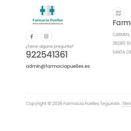
Farma
CARMEN,
38280 T
¿Tiene alguna pregunta?
922541361
SANTA CR
admin@farmaciapuelles.es
Copyright © 2026 Farmacia Puelles Tegueste.
Tér