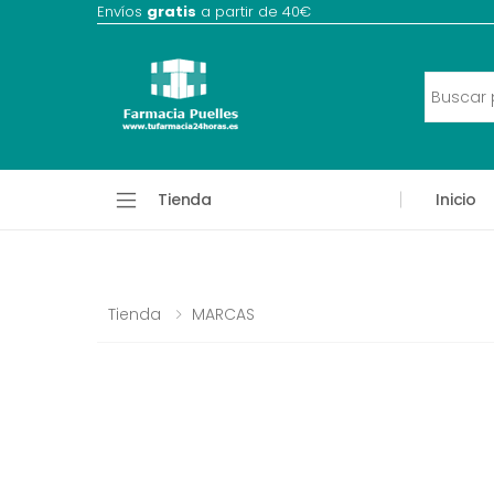
Envíos
gratis
a partir de 40€
Tienda
Inicio
Tienda
MARCAS