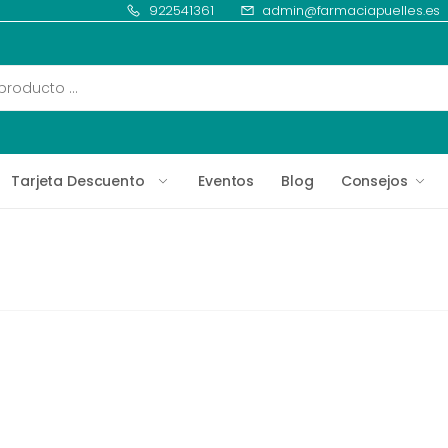
922541361
admin@farmaciapuelles.es
Tarjeta Descuento
Eventos
Blog
Consejos