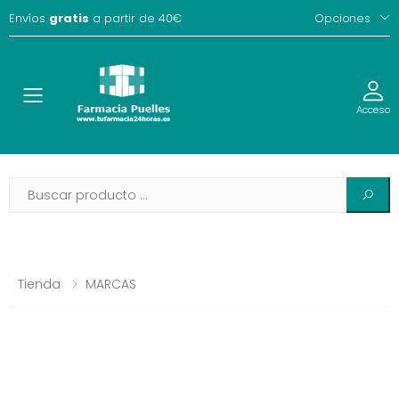
Envíos
gratis
a partir de 40€
Opciones
Toggle
Acceso
Tienda
MARCAS