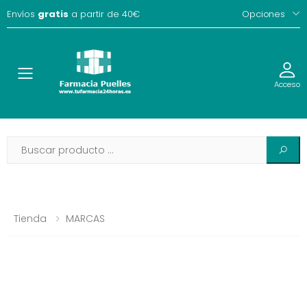
Envíos
gratis
a partir de 40€
Opciones
Toggle
Acceso
Tienda
MARCAS