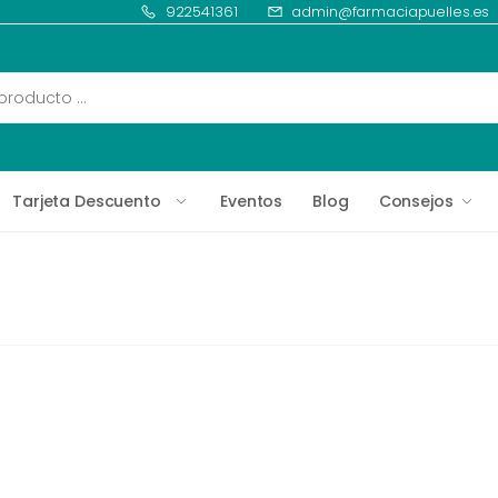
922541361
admin@farmaciapuelles.es
Tarjeta Descuento
Eventos
Blog
Consejos