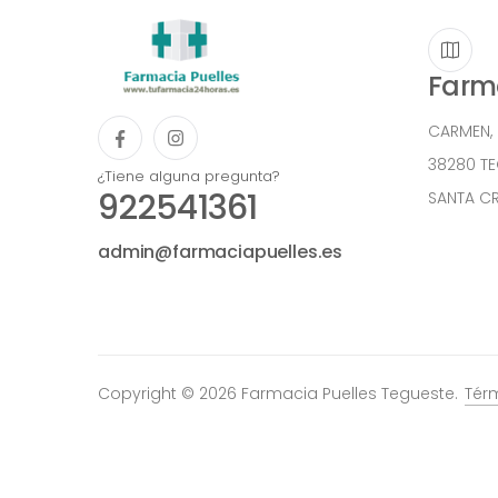
Farma
CARMEN,
38280 T
¿Tiene alguna pregunta?
922541361
SANTA CR
admin@farmaciapuelles.es
Copyright © 2026 Farmacia Puelles Tegueste.
Tér