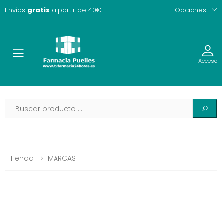
Envíos
gratis
a partir de 40€
Opciones
Toggle
Acceso
Tienda
MARCAS