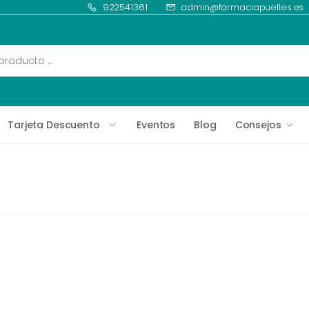
922541361
admin@farmaciapuelles.es
Tarjeta Descuento
Eventos
Blog
Consejos