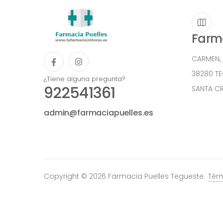
Farma
CARMEN,
38280 T
¿Tiene alguna pregunta?
922541361
SANTA CR
admin@farmaciapuelles.es
Copyright © 2026 Farmacia Puelles Tegueste.
Tér