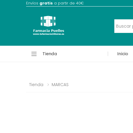
Envíos
gratis
a partir de 40€
Tienda
Inicio
Tienda
MARCAS