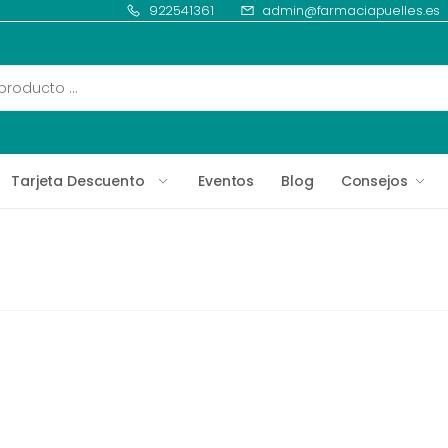
922541361
admin@farmaciapuelles.es
Tarjeta Descuento
Eventos
Blog
Consejos