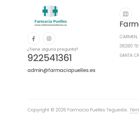
Farma
CARMEN,
38280 T
¿Tiene alguna pregunta?
922541361
SANTA CR
admin@farmaciapuelles.es
Copyright © 2026 Farmacia Puelles Tegueste.
Tér