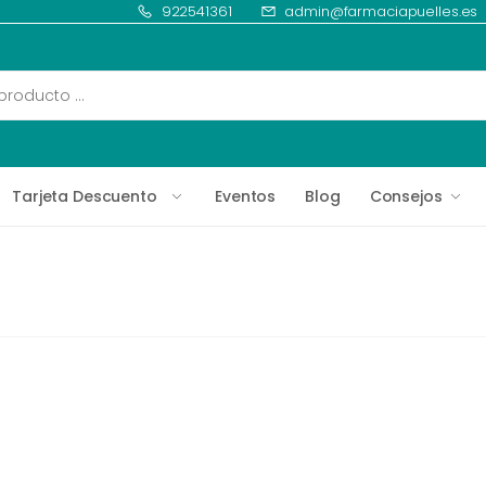
922541361
admin@farmaciapuelles.es
Tarjeta Descuento
Eventos
Blog
Consejos