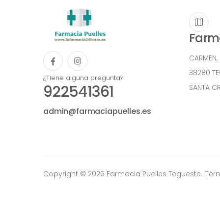
Farma
CARMEN,
38280 T
¿Tiene alguna pregunta?
922541361
SANTA CR
admin@farmaciapuelles.es
Copyright © 2026 Farmacia Puelles Tegueste.
Tér