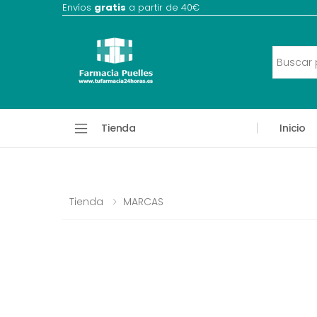
Envíos
gratis
a partir de 40€
Tienda
Inicio
Tienda
MARCAS