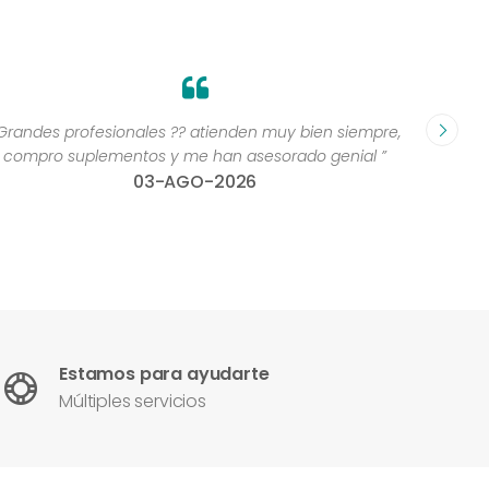
Grandes profesionales ?? atienden muy bien siempre,
“Excelen
compro suplementos y me han asesorado genial ”
una 
03-AGO-2026
con
Estamos para ayudarte
Múltiples servicios