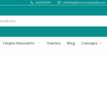
922541361
admin@farmaciapuelles.es
Tarjeta Descuento
Eventos
Blog
Consejos