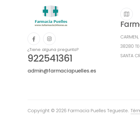
Farma
CARMEN,
38280 T
¿Tiene alguna pregunta?
922541361
SANTA CR
admin@farmaciapuelles.es
Copyright © 2026 Farmacia Puelles Tegueste.
Tér