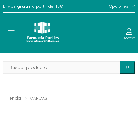
Envíos
gratis
a partir de 40€
Opciones
Toggle
Acceso
Tienda
MARCAS