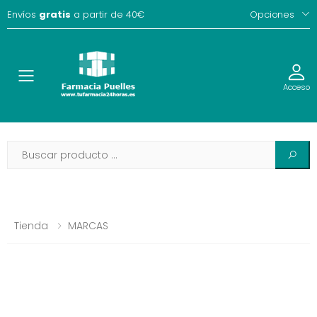
Envíos
gratis
a partir de 40€
Opciones
Toggle
Acceso
Tienda
MARCAS