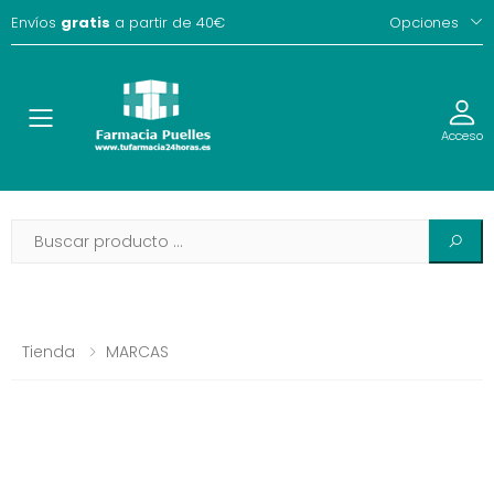
Envíos
gratis
a partir de 40€
Opciones
Toggle
Acceso
Tienda
MARCAS