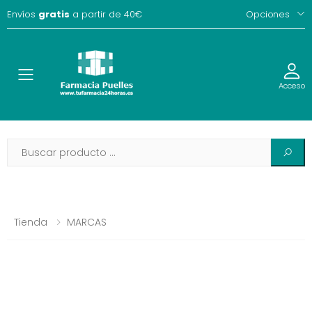
Envíos
gratis
a partir de 40€
Opciones
Toggle
Acceso
Tienda
MARCAS