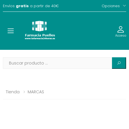
Envíos
gratis
a partir de 40€
Opciones
Toggle
Acceso
Tienda
MARCAS