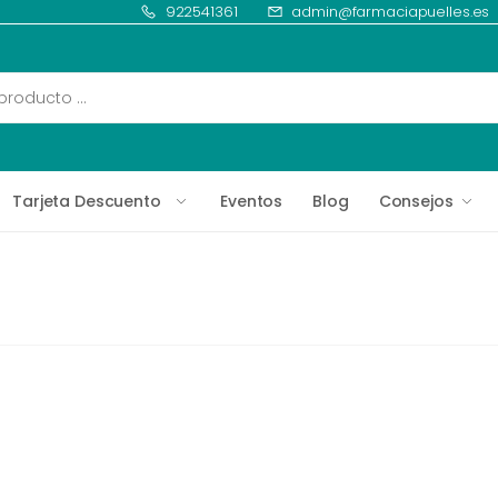
922541361
admin@farmaciapuelles.es
Tarjeta Descuento
Eventos
Blog
Consejos