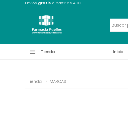
Envíos
gratis
a partir de 40€
Tienda
Inicio
Tienda
MARCAS