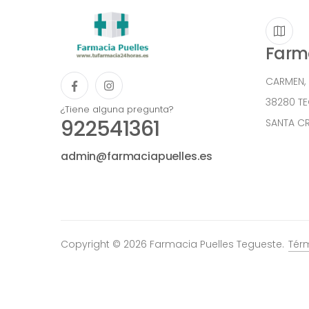
Farma
CARMEN,
38280 T
¿Tiene alguna pregunta?
922541361
SANTA CR
admin@farmaciapuelles.es
Copyright © 2026 Farmacia Puelles Tegueste.
Tér