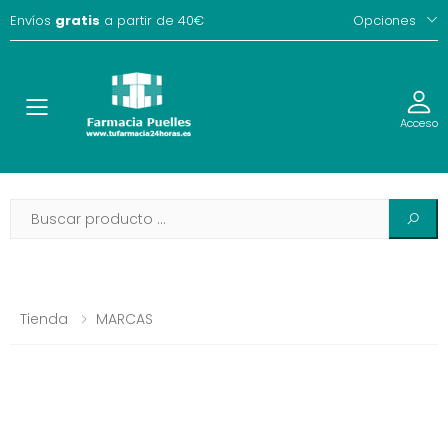
Envíos
gratis
a partir de 40€
Opciones
Toggle
Acceso
Tienda
MARCAS