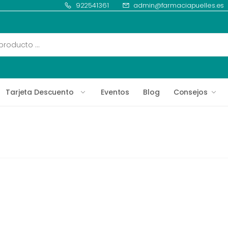
922541361
admin@farmaciapuelles.es
Tarjeta Descuento
Eventos
Blog
Consejos