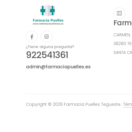
Farma
CARMEN,
38280 T
¿Tiene alguna pregunta?
922541361
SANTA CR
admin@farmaciapuelles.es
Copyright © 2026 Farmacia Puelles Tegueste.
Tér