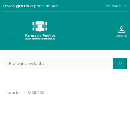
Envíos
gratis
a partir de 40€
Opciones
Toggle
Acceso
Tienda
MARCAS