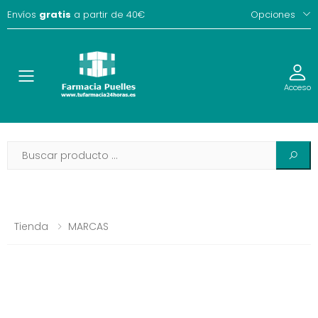
Envíos
gratis
a partir de 40€
Opciones
Toggle
Acceso
Tienda
MARCAS