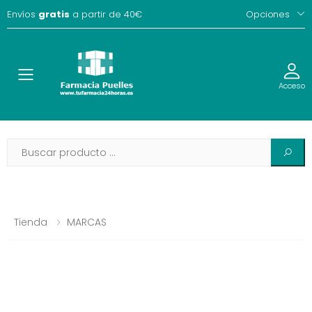
Envíos
gratis
a partir de 40€
Opciones
Toggle
Acceso
Tienda
MARCAS