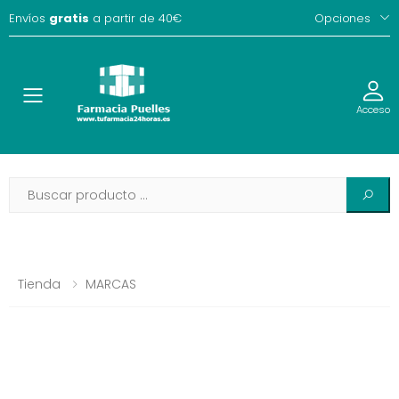
Envíos
gratis
a partir de 40€
Opciones
Toggle
Acceso
Tienda
MARCAS