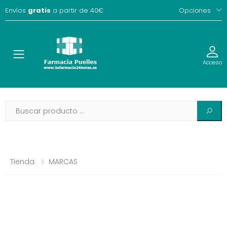
Envíos
gratis
a partir de 40€
Opciones
Toggle
Acceso
Tienda
MARCAS