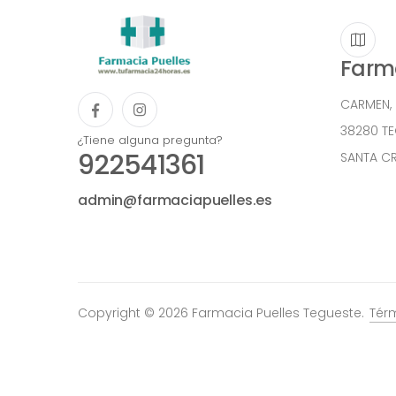
Farma
CARMEN,
38280 T
¿Tiene alguna pregunta?
922541361
SANTA CR
admin@farmaciapuelles.es
Copyright © 2026 Farmacia Puelles Tegueste.
Tér