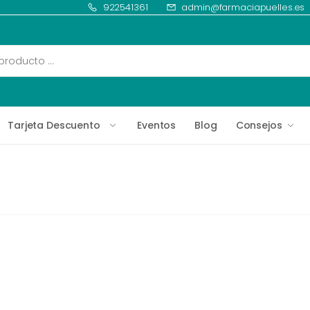
922541361
admin@farmaciapuelles.es
Tarjeta Descuento
Eventos
Blog
Consejos