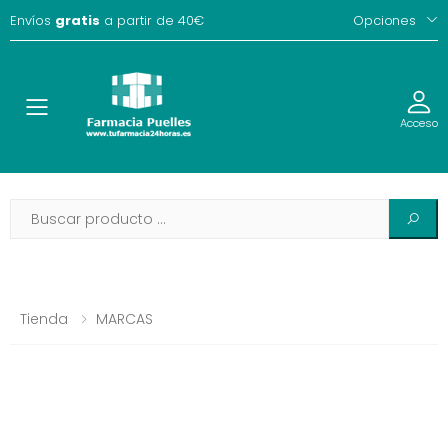
Envíos
gratis
a partir de 40€
Opciones
Toggle
Acceso
Tienda
MARCAS