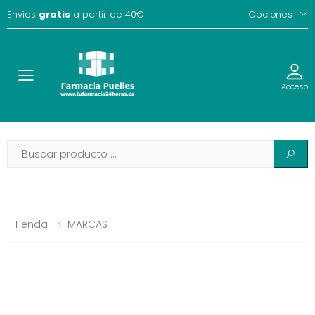
Envíos
gratis
a partir de 40€
Opciones
Toggle
Acceso
Tienda
MARCAS