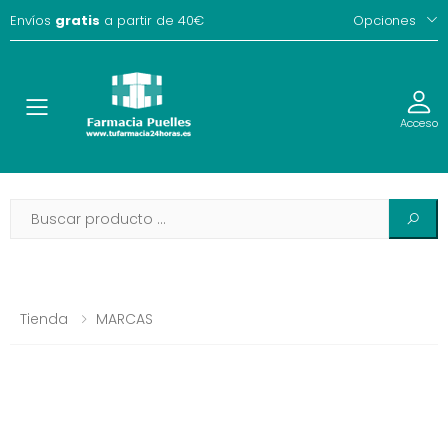
Envíos
gratis
a partir de 40€
Opciones
Toggle
Acceso
Tienda
MARCAS