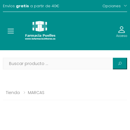
Envíos
gratis
a partir de 40€
Opciones
Toggle
Acceso
Tienda
MARCAS