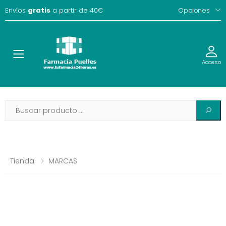
Envíos
gratis
a partir de 40€
Opciones
Toggle
Acceso
Tienda
MARCAS