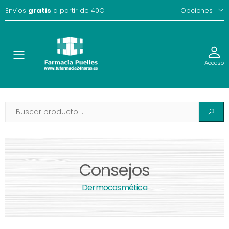
Envíos
gratis
a partir de 40€
Opciones
Toggle
Acceso
Consejos
Dermocosmética