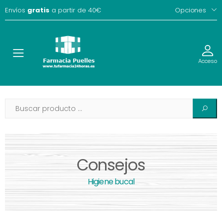
Envíos
gratis
a partir de 40€
Opciones
Toggle
Acceso
Consejos
Higiene bucal