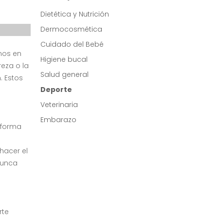
Dietética y Nutrición
Dermocosmética
Cuidado del Bebé
nos en
Higiene bucal
reza o la
Salud general
. Estos
Deporte
Veterinaria
Embarazo
n forma
hacer el
nunca
rte