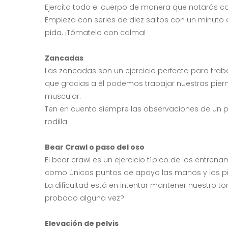
Ejercita todo el cuerpo de manera que notarás c
Empieza con series de diez saltos con un minuto
pida. ¡Tómatelo con calma!
Zancadas
Las zancadas son un ejercicio perfecto para trabaj
que gracias a él podemos trabajar nuestras piern
muscular.
Ten en cuenta siempre las observaciones de un pr
rodilla.
Bear Crawl o paso del oso
El bear crawl es un ejercicio típico de los entren
como únicos puntos de apoyo las manos y los pie
La dificultad está en intentar mantener nuestro to
probado alguna vez?
Elevación de pelvis