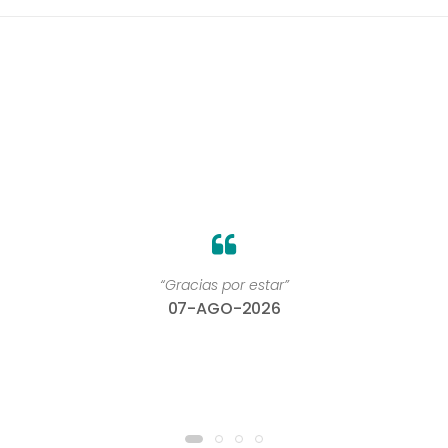
“Encuentras todo lo que necesitas. Y si no, te lo
buscan. Todos son muy amables y atentos.100x100
recomendable. ”
07-AGO-2026