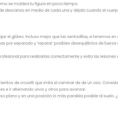
omo se moldea tu figura en poco tiempo.
 de descanso en medio de cada una y déjalo cuando el cuerpo
ar el glúteo. Incluso mejor que las sentadillas, si tenemos en
as por separado y ‘reparar’ posibles desequilibrios de fuerz
ofesional para realizarlas correctamente y evita las lesiones
amientos de crossfit que imita el caminar de de un oso. Consist
s e ir alternando unos y otros para avanzar.
rso plano y en una posición lo más paralela posible al suelo. 