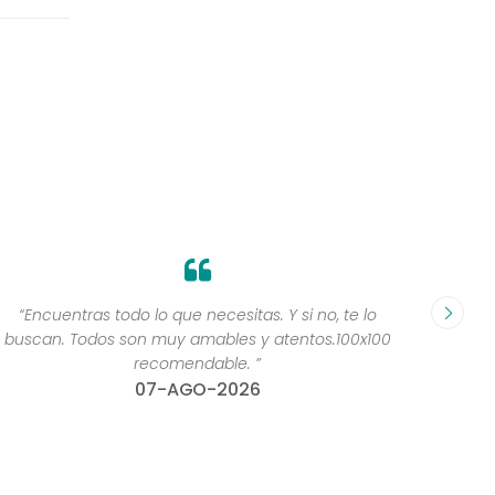
“Yoooo estoy muy contenta con todos la verdad muy
“P
amables ”
06-AGO-2026