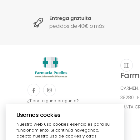
Entrega gratuita
pedidos de 40€ o más
Farma
CARMEN,
38280 T
¿Tiene alguna pregunta?
922541361
SANTA CR
Usamos cookies
admin@farmaciapuelles.es
Nuestra web usa cookies esenciales para su
funcionamiento. Si continúa navegando,
acepta nuestro uso de cookies y otras