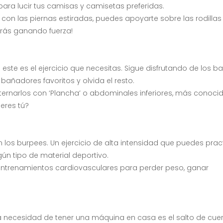
para lucir tus camisas y camisetas preferidas.
 con las piernas estiradas, puedes apoyarte sobre las rodillas
irás ganando fuerza!
ste es el ejercicio que necesitas. Sigue disfrutando de los b
 bañadores favoritos y olvida el resto.
lternarlos con ‘Plancha’ o abdominales inferiores, más conoci
ieres tú?
 los burpees. Un ejercicio de alta intensidad que puedes prac
ún tipo de material deportivo.
entrenamientos cardiovasculares para perder peso, ganar
la necesidad de tener una máquina en casa es el salto de cue