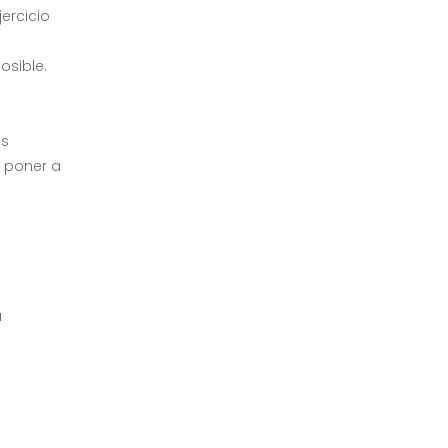
ercicio
osible.
as
a poner a
u