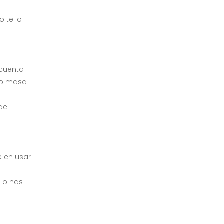
 te lo
 cuenta
a o masa
 de
e en usar
¿Lo has