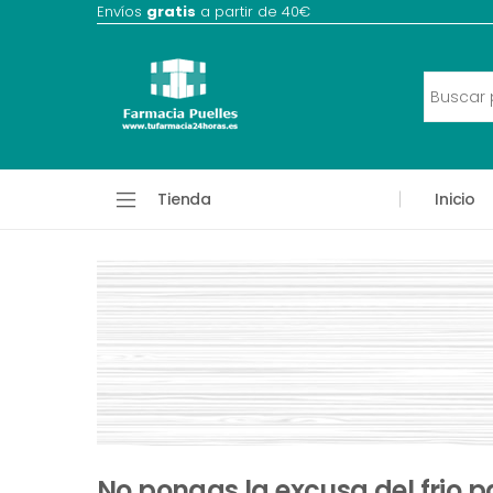
Envíos
gratis
a partir de 40€
Tienda
Inicio
No pongas la excusa del frio pa