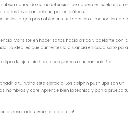
 también conocido como extensión de cadera en suelo es un ej
s partes favoritas del cuerpo, los glúteos.
en series largas para obtener resultados en el menor tiempo p
encia. Consiste en hacer saltos hacia arriba y adelante con l
unda. Lo ideal es que aumentes la distancia en cada salto par
este tipo de ejercicio hará que quemes muchas calorías.
adir a tu rutina este ejercicio. Los dolphin push ups son un
s, hombros y core. Aprende bien la técnica y pon a prueba t
or los resultados. ¡Vamos a por ello!