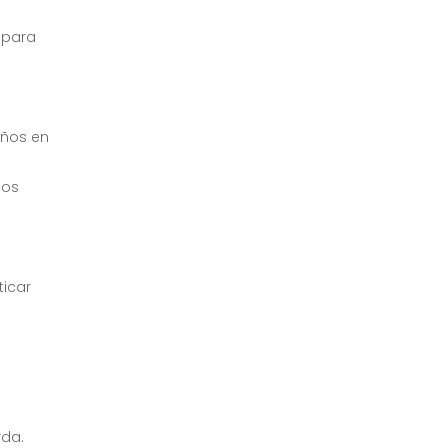
 para
años en
dos
ticar
rda.