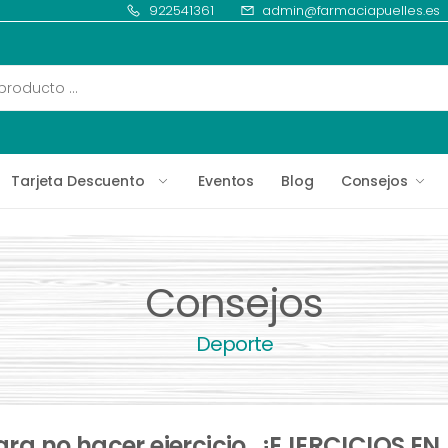
922541361
admin@farmaciapuelles.es
Tarjeta Descuento
Eventos
Blog
Consejos
Consejos
Deporte
ra no hacer ejercicio...¡EJERCICIOS EN