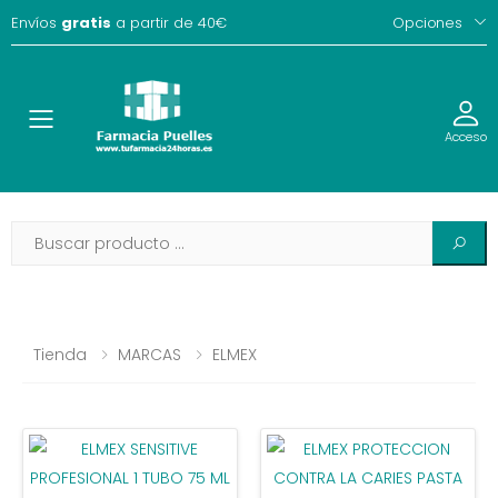
Envíos
gratis
a partir de 40€
Opciones
Toggle
Acceso
Tienda
MARCAS
ELMEX