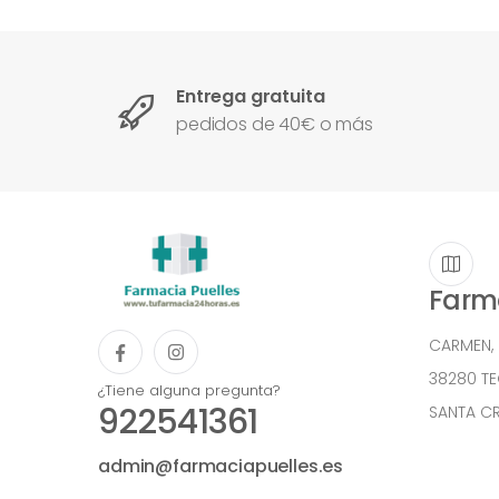
Entrega gratuita
pedidos de 40€ o más
Farma
CARMEN,
38280 T
¿Tiene alguna pregunta?
922541361
SANTA CR
admin@farmaciapuelles.es