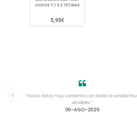
CHOICE T-1 S 2 TETINAS
5,95€
te lo
“Yoooo estoy muy contenta con todos la verdad mu
00x100
amables ”
06-AGO-2026