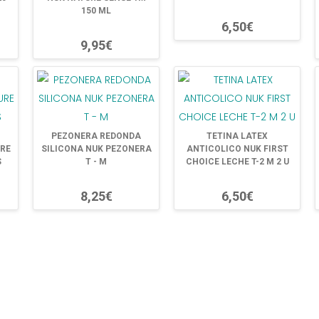
150 ML
6,50€
9,95€
PEZONERA REDONDA
TETINA LATEX
URE
SILICONA NUK PEZONERA
ANTICOLICO NUK FIRST
S
T - M
CHOICE LECHE T-2 M 2 U
8,25€
6,50€